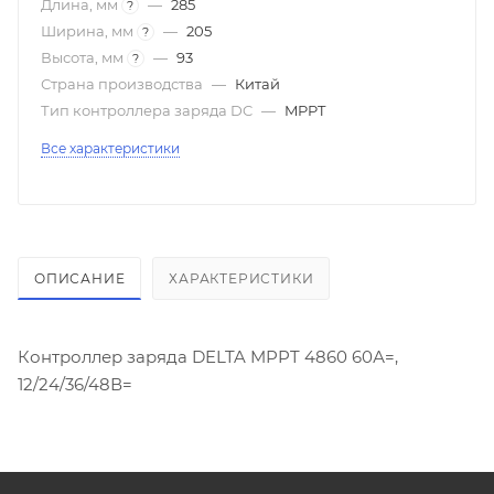
Длина, мм
—
285
?
Ширина, мм
—
205
?
Высота, мм
—
93
?
Страна производства
—
Китай
Тип контроллера заряда DC
—
MPPT
Все характеристики
ОПИСАНИЕ
ХАРАКТЕРИСТИКИ
Контроллер заряда DELTA MPPT 4860 60А=,
12/24/36/48В=