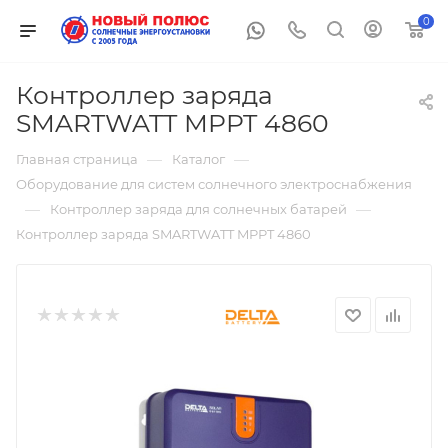
0
Контроллер заряда
SMARTWATT MPPT 4860
—
—
Главная страница
Каталог
Оборудование для систем солнечного электроснабжения
—
—
Контроллер заряда для солнечных батарей
Контроллер заряда SMARTWATT MPPT 4860