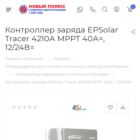
0
Контроллер заряда EPSolar
Tracer 4210A MPPT 40А=,
12/24В=
—
—
Главная страница
Каталог
Оборудование для систем солнечного электроснабжения
—
—
Контроллер заряда для солнечных батарей
Контроллер заряда EPSolar Tracer 4210A MPPT 40А=, 12/24В=