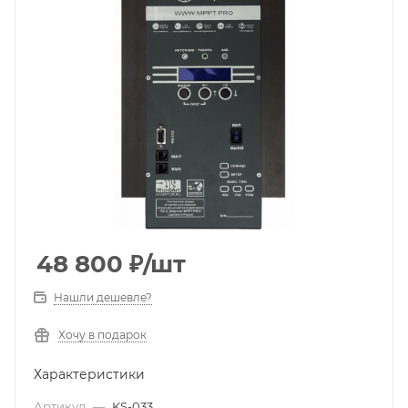
48 800
₽
/шт
Нашли дешевле?
Хочу в подарок
Характеристики
Артикул
—
KS-033