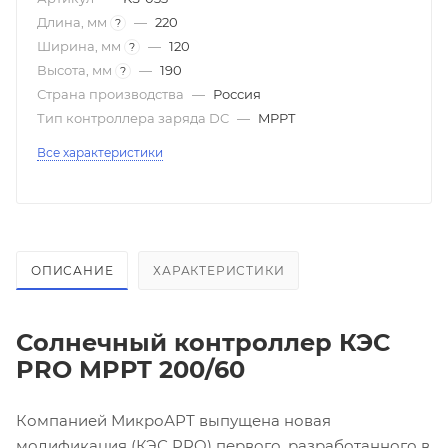
Длина, мм
—
220
?
Ширина, мм
—
120
?
Высота, мм
—
190
?
Страна производства
—
Россия
Тип контроллера заряда DC
—
MPPT
Все характеристики
ОПИСАНИЕ
ХАРАКТЕРИСТИКИ
Солнечный контроллер КЭС
PRO MPPT 200/60
Компанией МикроАРТ выпущена новая
модификация (КЭС PRO) первого, разработанного в