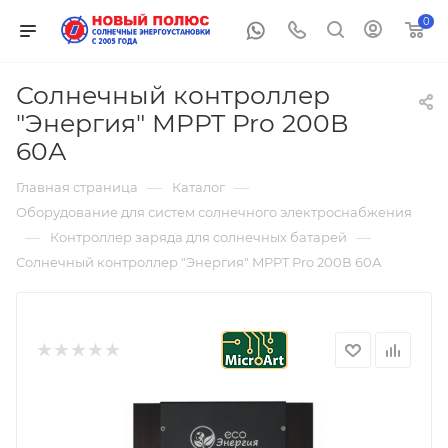
0
Солнечный контроллер
"Энергия" MPPT Pro 200В
60А
—
—
Главная страница
Каталог
Оборудование для систем солнечного электроснабжения
—
—
Контроллер заряда для солнечных батарей
Солнечный контроллер "Энергия" MPPT Pro 200В 60А