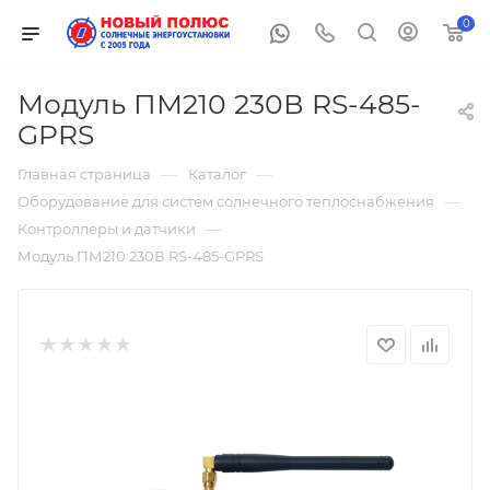
0
Модуль ПМ210 230В RS-485-
GPRS
—
—
Главная страница
Каталог
—
Оборудование для систем солнечного теплоснабжения
—
Контроллеры и датчики
Модуль ПМ210 230В RS-485-GPRS