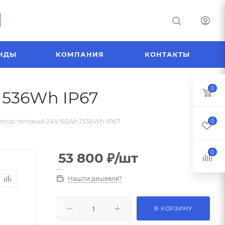
НДЫ
КОМПАНИЯ
КОНТАКТЫ
0
1536Wh IP67
ятор тяговый 24V 60Ah 1536Wh IP67
0
0
53 800
₽
/шт
Нашли дешевле?
В КОРЗИНУ