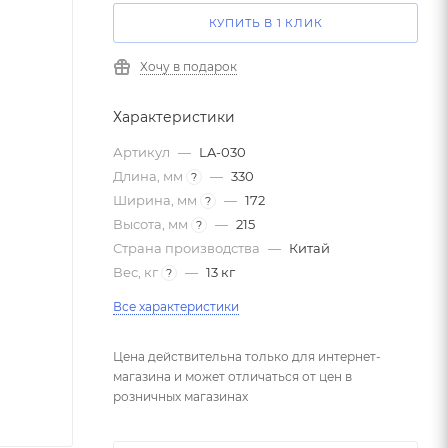
КУПИТЬ В 1 КЛИК
Хочу в подарок
Характеристики
Артикул
—
LA-030
Длина, мм
—
330
?
Ширина, мм
—
172
?
Высота, мм
—
215
?
Страна производства
—
Китай
Вес, кг
—
13 кг
?
Все характеристики
Цена действительна только для интернет-
магазина и может отличаться от цен в
розничных магазинах