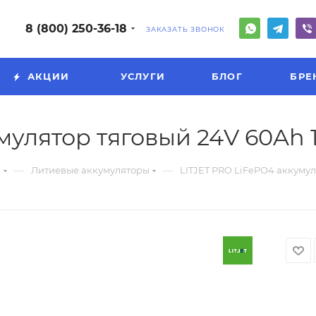
8 (800) 250-36-18
ЗАКАЗАТЬ ЗВОНОК
АКЦИИ
УСЛУГИ
БЛОГ
БРЕ
мулятор тяговый 24V 60Ah 
—
—
и
Литиевые аккумуляторы
LITJET PRO LiFePO4 аккумул