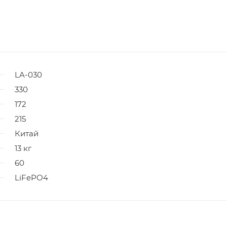
LA-030
330
172
215
Китай
13 кг
60
LiFePO4