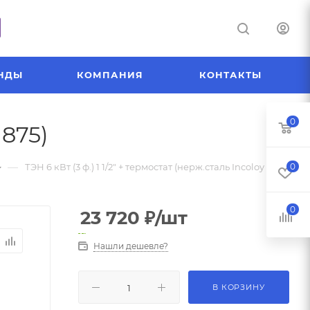
НДЫ
КОМПАНИЯ
КОНТАКТЫ
0
 875)
—
ТЭН 6 кВт (3 ф.) 1 1/2" + термостат (нерж.сталь Incoloy 875)
0
0
23 720
₽
/шт
Нашли дешевле?
В КОРЗИНУ