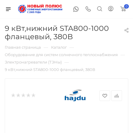
0
9 кВт,нижний STA800-1000
фланцевый, 380В
—
—
Главная страница
Каталог
—
Оборудование для систем солнечного теплоснабжения
—
Электронагреватели (ТЭНы)
9 кВт,нижний STA800-1000 фланцевый, 380В