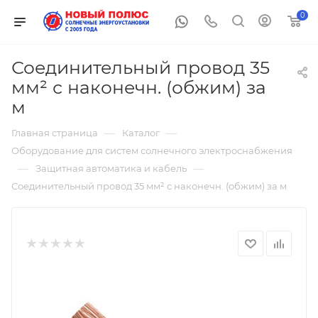
0
Соединительный провод 35
мм² с наконечн. (обжим) за
м
—
—
Главная страница
Каталог
Оборудование для систем солнечного электроснабжения
—
—
Защитная автоматика и кабель
Соединительный провод 35 мм² с наконечн. (обжим) за м