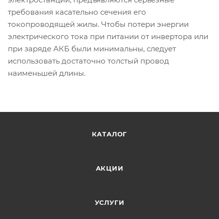
требования касательно сечения его
токопроводящей жилы. Чтобы потери энергии
электрического тока при питании от инвертора или
при заряде АКБ были минимальны, следует
использовать достаточно толстый провод
наименьшей длины.
КАТАЛОГ
АКЦИИ
УСЛУГИ