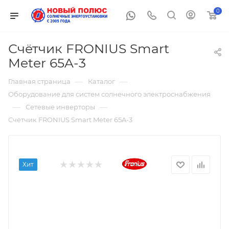
0
Счётчик FRONIUS Smart
Meter 65A-3
—
—
Главная страница
Каталог
Оборудование для систем солнечного электроснабжения
—
—
Сетевые инверторы
Счётчик FRONIUS Smart Meter 65A-3
Хит