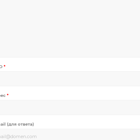
О
*
рес
*
ail (для ответа)