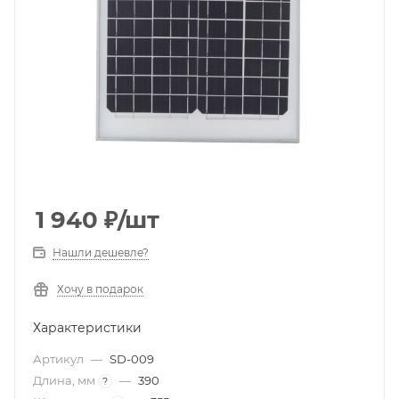
1 940
₽
/шт
Нашли дешевле?
Хочу в подарок
Характеристики
Артикул
—
SD-009
Длина, мм
—
390
?