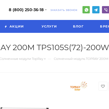
8 (800) 250-36-18
ЗАКАЗАТЬ ЗВОНОК
АКЦИИ
УСЛУГИ
БЛОГ
БРЕ
AY 200М TPS105S(72)-200W
—
Солнечные модули TopRay
Солнечный модуль TOPRAY 200М 