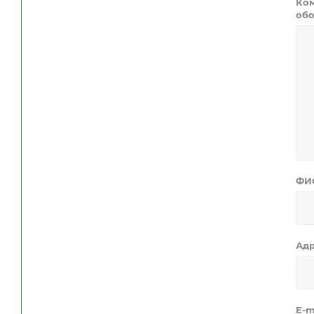
Ком
обо
ФИ
Ад
E-m