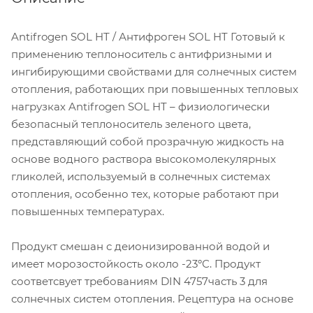
Antifrogen SOL HT / Антифроген SOL HT Готовый к
применению теплоноситель с антифризными и
ингибирующими свойствами для солнечных систем
отопления, работающих при повышенных тепловых
нагрузках Antifrogen SOL HT – физиологически
безопасный теплоноситель зеленого цвета,
представляющий со­бой прозрачную жидкость на
основе водного рас­твора высокомолекулярных
гликолей, используе­мый в солнечных системах
отопления, особенно тех, которые работают при
повышенных температу­рах.
Продукт смешан с деионизированной водой и
имеет морозостойкость около -23ºС. Продукт
соответсвует требованиям DIN 4757часть 3 для
солнечных систем отопления. Рецептура на основе