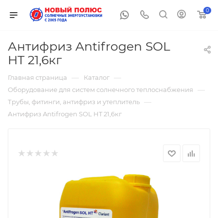
0
Антифриз Antifrogen SOL
HT 21,6кг
—
—
Главная страница
Каталог
—
Оборудование для систем солнечного теплоснабжения
—
Трубы, фитинги, антифриз и утеплитель
Антифриз Antifrogen SOL HT 21,6кг