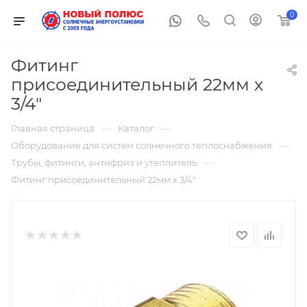
0
Фитинг
присоединительный 22мм х
3/4"
—
—
Главная страница
Каталог
—
Оборудование для систем солнечного теплоснабжения
—
Трубы, фитинги, антифриз и утеплитель
Фитинг присоединительный 22мм х 3/4"