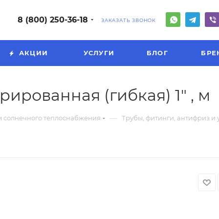
8 (800) 250-36-18
ЗАКАЗАТЬ ЗВОНОК
АКЦИИ
УСЛУГИ
БЛОГ
БРЕ
рованная (гибкая) 1" , м
—
м солнечного теплоснабжения
Трубы, фитинги, антифриз и 