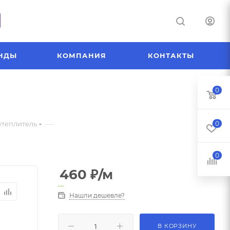
НДЫ
КОМПАНИЯ
КОНТАКТЫ
0
—
утеплитель
0
0
460
₽
/м
Нашли дешевле?
В КОРЗИНУ